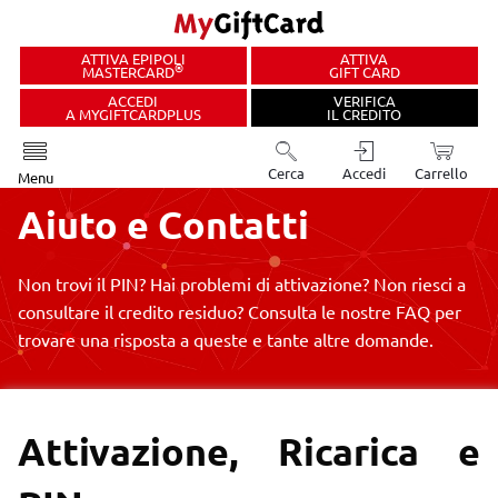
ATTIVA EPIPOLI
ATTIVA
®
MASTERCARD
GIFT CARD
ACCEDI
VERIFICA
A MYGIFTCARDPLUS
IL CREDITO
Cerca
Accedi
Carrello
Menu
Aiuto e
Contatti
Non trovi il PIN?
Hai problemi di attivazione?
Non riesci a
consultare il credito
residuo?
Consulta le nostre FAQ per
trovare una risposta a queste e tante altre domande.
Attivazione, Ricarica e