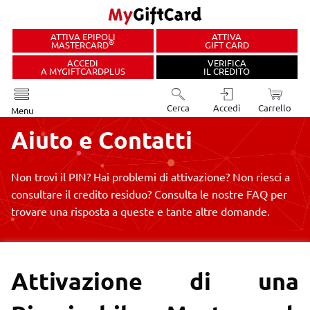
ATTIVA EPIPOLI
ATTIVA
®
MASTERCARD
GIFT CARD
ACCEDI
VERIFICA
A MYGIFTCARDPLUS
IL CREDITO
Cerca
Accedi
Carrello
Menu
Aiuto e
Contatti
Non trovi il PIN?
Hai problemi di attivazione?
Non riesci a
consultare il credito
residuo?
Consulta le nostre FAQ per
trovare una risposta a queste e tante altre domande.
Attivazione di una