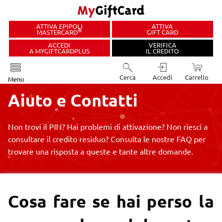
ATTIVA EPIPOLI
ATTIVA
®
MASTERCARD
GIFT CARD
ACCEDI
VERIFICA
A MYGIFTCARDPLUS
IL CREDITO
Cerca
Accedi
Carrello
Menu
Aiuto e
Contatti
Non trovi il PIN?
Hai problemi di attivazione?
Non riesci a
consultare il credito
residuo?
Consulta le nostre FAQ per
trovare una risposta a queste e tante altre domande.
Cosa fare se hai perso la