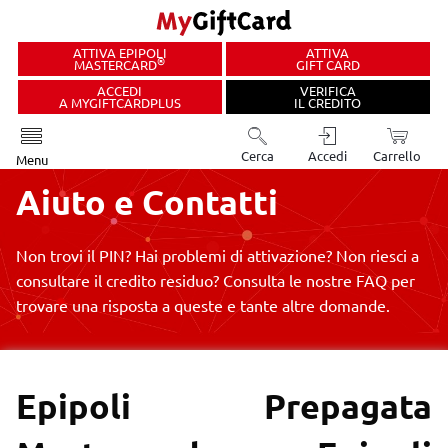
ATTIVA EPIPOLI
ATTIVA
®
MASTERCARD
GIFT CARD
ACCEDI
VERIFICA
A MYGIFTCARDPLUS
IL CREDITO
Cerca
Accedi
Carrello
Menu
Aiuto e
Contatti
Non trovi il PIN?
Hai problemi di attivazione?
Non riesci a
consultare il credito
residuo?
Consulta le nostre FAQ per
trovare una risposta a queste e tante altre domande.
Epipoli Prepagata