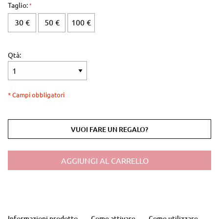
Taglio:
30 €
50 €
100 €
Qtà:
* Campi obbligatori
VUOI FARE UN REGALO?
AGGIUNGI AL CARRELLO
Informazioni prodotto
Come attivare
Come utilizzare