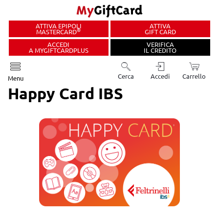
ATTIVA EPIPOLI
ATTIVA
®
MASTERCARD
GIFT CARD
ACCEDI
VERIFICA
A MYGIFTCARDPLUS
IL CREDITO
Cerca
Accedi
Carrello
Menu
Happy Card IBS