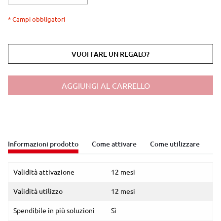
* Campi obbligatori
VUOI FARE UN REGALO?
AGGIUNGI AL CARRELLO
Informazioni prodotto
Come attivare
Come utilizzare
Validità attivazione
12 mesi
Validità utilizzo
12 mesi
Spendibile in più soluzioni
Sì