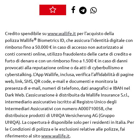
Credito spendibile su
www.wallife.it
per l’acquisto della
®
polizza
Wallife
Biometrics ID
, che assicura l'identità digitale con
rimborso fino a
50.000 €
in caso di accesso non autorizzato ai
conti correnti online, utilizzo fraudolento delle carte di credito e
furto di denaro e con un rimborso fino a
1.500 €
in caso di danni
provocati alla reputazione online o da atti di cyberbullismo e
cyberstalking. L’
App Wallife
, inclusa, verifica l’affidabilità di pagine
web, link, SMS, QR code, e-mail e documenti e monitora la
presenza di e-mail, numeri di telefono, dati anagrafici e IBAN nel
Dark Web. L’assicurazione è distribuita da Wallife Insurance S.r.l.,
intermediario assicurativo iscritto al Registro Unico degli
Intermediari Assicurativi con numero A000710058, che
distribuisce prodotti di UNIQA Versicherung AG (Gruppo
UNIQA). La copertura è disponibile solo per i residenti in Italia. Per
le Condizioni di polizza e le esclusioni relative alle polizze, fai
riferimento al sito
www.wallife.it
.