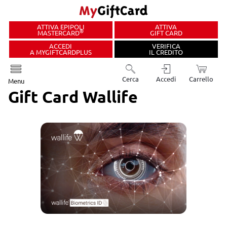
ATTIVA EPIPOLI
ATTIVA
®
MASTERCARD
GIFT CARD
ACCEDI
VERIFICA
A MYGIFTCARDPLUS
IL CREDITO
Cerca
Accedi
Carrello
Menu
Gift Card Wallife