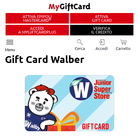
ATTIVA EPIPOLI
ATTIVA
®
MASTERCARD
GIFT CARD
ACCEDI
VERIFICA
A MYGIFTCARDPLUS
IL CREDITO
Cerca
Accedi
Carrello
Menu
Gift Card Walber