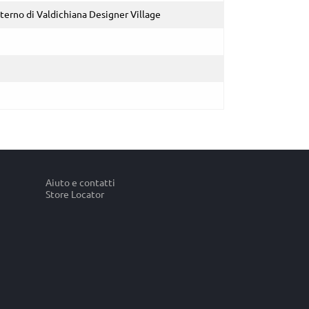
nterno di Valdichiana Designer Village
Aiuto e contatti
Store Locator