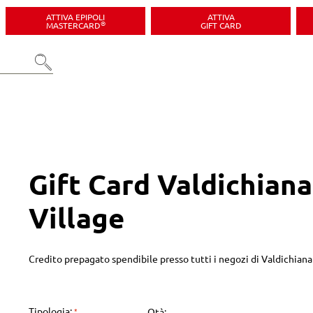
ATTIVA EPIPOLI
ATTIVA
®
MASTERCARD
GIFT CARD
Gift Card Valdichian
Village
Credito prepagato spendibile presso tutti i negozi di Valdichiana 
Tipologia:
Qtà: