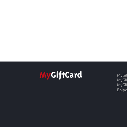
MyGi
MyGif
MyGif
Epipo