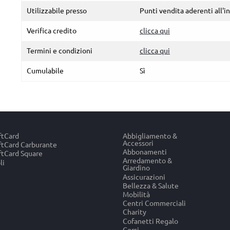
Utilizzabile presso
Punti vendita aderenti all'i
Verifica credito
clicca qui
Termini e condizioni
clicca qui
Cumulabile
Sì
ftCard
Abbigliamento &
Accessori
tCard Carburante
Abbonamenti
tCard Square
Arredamento &
li
Giardino
Assicurazioni
Bellezza & Salute
Mobilità
Centri Commerciali
Charity
Cofanetti Regalo
Corsi