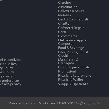
Giardino
Assicurazioni
Bellezza & Salute
Mobilità
Centri Commerciali
Charity
Cofanetti Regalo
Corsi
E-commerce
Elettronica, App &
Computer
Food & Beverage
Libri, Musica, Film &
Giochi
ni e condizioni
Mastercard &
Prepagate
zioni e Resi
Prodotti per animali
cy Policy
Promozioni
es Policy
Ricariche telefoniche
l privacy
Ricariche Wallet
e preferenze
ve alla privacy
Viaggi & Esperienze
Powered by Epipoli S.p.A (P.iva 13169720151) Ⓒ 2000-2026