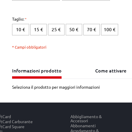
Taglio:
10 €
15 €
25 €
50 €
70 €
100 €
* Campi obbligatori
Informazioni prodotto
Come attivare
Seleziona il prodotto per maggiori informazioni
ftCard
Abbigliamento &
Accessori
tCard Carburante
Abbonamenti
tCard Square
Arredamento &
li