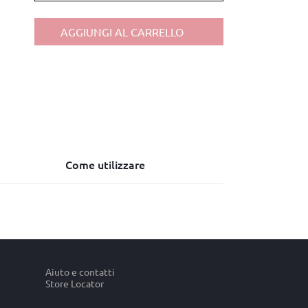
AGGIUNGI AL CARRELLO
Come utilizzare
Aiuto e contatti
Store Locator