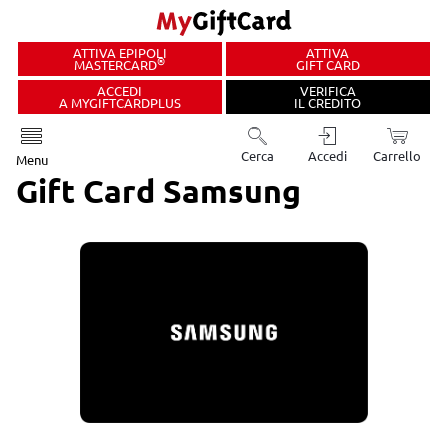
ATTIVA EPIPOLI
ATTIVA
®
MASTERCARD
GIFT CARD
ACCEDI
VERIFICA
A MYGIFTCARDPLUS
IL CREDITO
Cerca
Accedi
Carrello
Menu
Gift Card Samsung