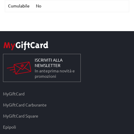
Cumulabile
No
ISCRIVITI ALLA
NEWSLETTER
In anteprima novità e
promozioni
MyGiftCard
MyGiftCard Carburante
MyGiftCard Square
Epipoli