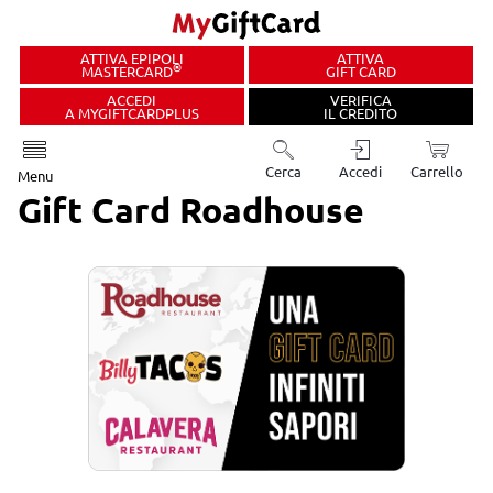
ATTIVA EPIPOLI
ATTIVA
®
MASTERCARD
GIFT CARD
ACCEDI
VERIFICA
A MYGIFTCARDPLUS
IL CREDITO
Cerca
Accedi
Carrello
Menu
Gift Card Roadhouse