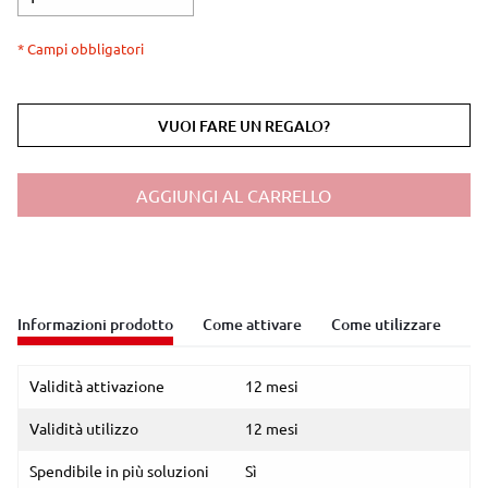
* Campi obbligatori
VUOI FARE UN REGALO?
AGGIUNGI AL CARRELLO
Informazioni prodotto
Come attivare
Come utilizzare
Validità attivazione
12 mesi
Validità utilizzo
12 mesi
Spendibile in più soluzioni
Sì