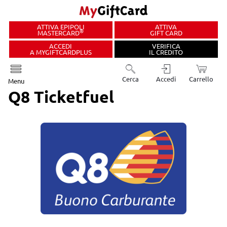
ATTIVA EPIPOLI
ATTIVA
®
MASTERCARD
GIFT CARD
ACCEDI
VERIFICA
A MYGIFTCARDPLUS
IL CREDITO
Cerca
Accedi
Carrello
Menu
Q8 Ticketfuel