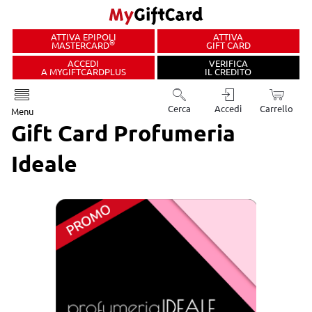
ATTIVA EPIPOLI
ATTIVA
®
MASTERCARD
GIFT CARD
ACCEDI
VERIFICA
A MYGIFTCARDPLUS
IL CREDITO
Cerca
Accedi
Carrello
Menu
Gift Card Profumeria
Ideale