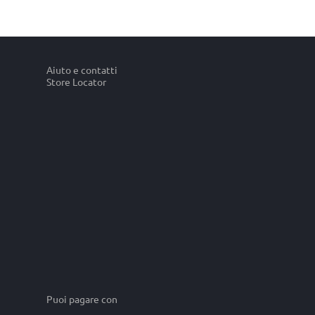
Aiuto e contatti
Store Locator
Puoi pagare con