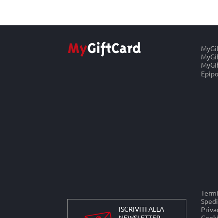
MyGi
MyGif
MyGif
Epipo
Termi
Spedi
ISCRIVITI ALLA
Priva
NEWSLETTER
Cooki