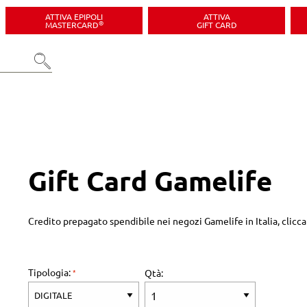
ATTIVA EPIPOLI
ATTIVA
®
MASTERCARD
GIFT CARD
Gift Card Gamelife
Credito prepagato spendibile nei negozi Gamelife in Italia, clicc
Tipologia:
Qtà: