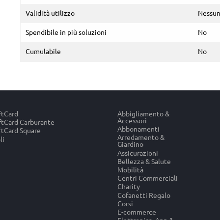
Validità utilizzo
Nessun
Spendibile in più soluzioni
No
Cumulabile
No
ftCard
Abbigliamento &
Accessori
tCard Carburante
Abbonamenti
tCard Square
Arredamento &
li
Giardino
Assicurazioni
Bellezza & Salute
Mobilità
Centri Commerciali
Charity
Cofanetti Regalo
Corsi
E-commerce