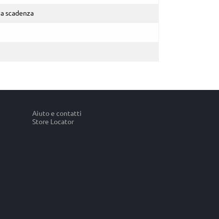
a scadenza
Aiuto e contatti
Store Locator