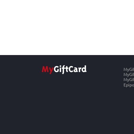
MyGi
MyGif
MyGif
Epipo