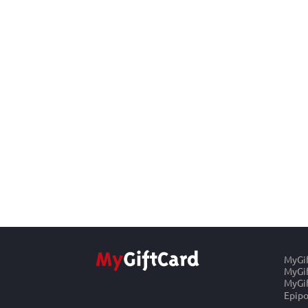
MyGi
MyGif
MyGif
Epipo