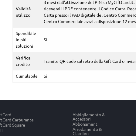
3 mesi dall'attivazione del PIN su MyGiftCard.it.
Validità
riceverai il PDF contenente il Codice Carta. Reca
utilizzo
Carta presso il PAD digitale del Centro Commerci
Centro Commerciale avrai a disposizione 12 mesi
Spendibile
in più
Sì
soluzioni
Verifica
Tramite QR code sul retro della Gift Card o invia
credito
Cumulabile
Sì
ftCard
Abbigliamento &
Accessori
tCard Carburante
Abbonamenti
tCard Square
Arredamento &
li
Giardino