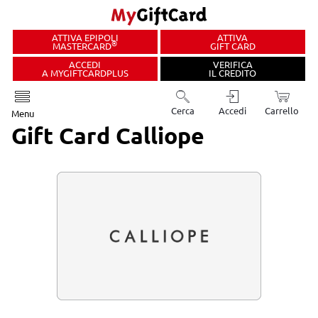
ATTIVA EPIPOLI
ATTIVA
®
MASTERCARD
GIFT CARD
ACCEDI
VERIFICA
A MYGIFTCARDPLUS
IL CREDITO
Cerca
Accedi
Carrello
Menu
Gift Card Calliope