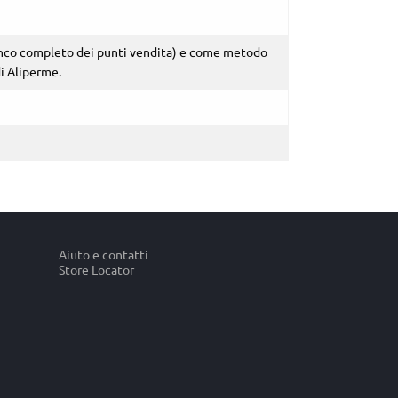
enco completo dei punti vendita) e
come metodo
di Aliperme.
Aiuto e contatti
Store Locator