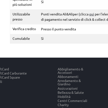
Sì
più soluzioni
Utilizzabile
Punti vendita Ali&Aliper (clicca
qui
per l'el
presso
di pagamento nel servizio di click & collect 
Verifica credito
Presso il punto vendita
Cumulabile
Sì
ftCard
Abbigliamento &
Accessori
tCard Carburante
Abbonamenti
tCard Square
Arredamento &
li
Giardino
Assicurazioni
Bellezza & Salute
Mobilità
Centri Commerciali
Charity