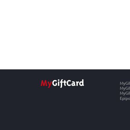
MyGi
MyGif
MyGif
Epipo