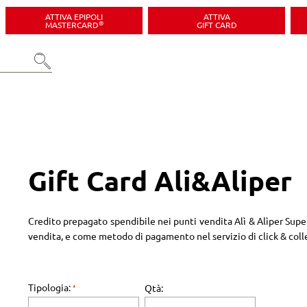
ATTIVA EPIPOLI
ATTIVA
®
MASTERCARD
GIFT CARD
Gift Card Ali&Aliper
Credito prepagato spendibile nei punti vendita Alì & Alìper Super
vendita, e come metodo di pagamento nel servizio di click & coll
Tipologia:
Qtà: