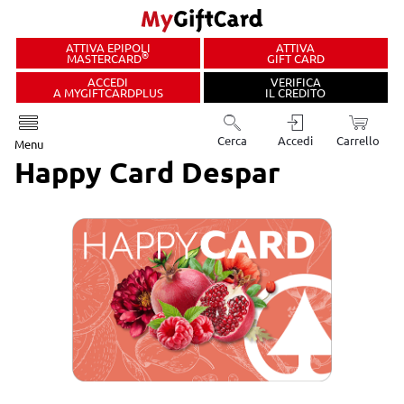
ATTIVA EPIPOLI
ATTIVA
®
MASTERCARD
GIFT CARD
ACCEDI
VERIFICA
A MYGIFTCARDPLUS
IL CREDITO
Cerca
Accedi
Carrello
Menu
Happy Card Despar