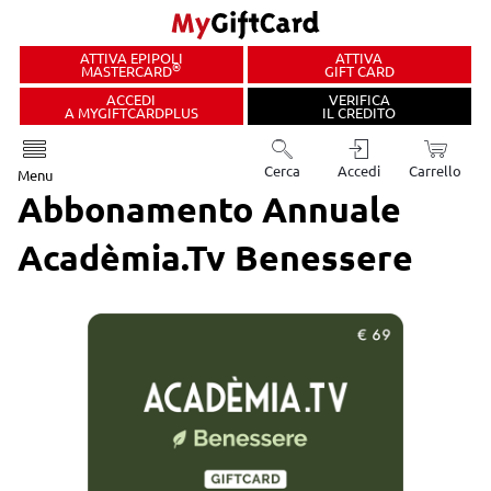
ATTIVA EPIPOLI
ATTIVA
®
MASTERCARD
GIFT CARD
ACCEDI
VERIFICA
A MYGIFTCARDPLUS
IL CREDITO
Cerca
Accedi
Carrello
Menu
Abbonamento Annuale
Acadèmia.tv Benessere