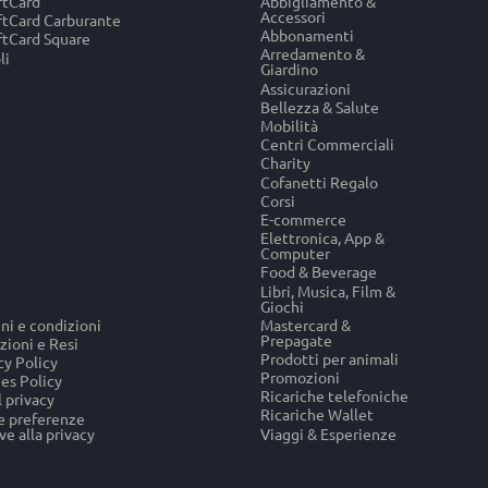
ftCard
Abbigliamento &
Accessori
tCard Carburante
Abbonamenti
tCard Square
Arredamento &
li
Giardino
Assicurazioni
Bellezza & Salute
Mobilità
Centri Commerciali
Charity
Cofanetti Regalo
Corsi
E-commerce
Elettronica, App &
Computer
Food & Beverage
Libri, Musica, Film &
Giochi
ni e condizioni
Mastercard &
Prepagate
zioni e Resi
Prodotti per animali
cy Policy
Promozioni
es Policy
Ricariche telefoniche
l privacy
Ricariche Wallet
e preferenze
ve alla privacy
Viaggi & Esperienze