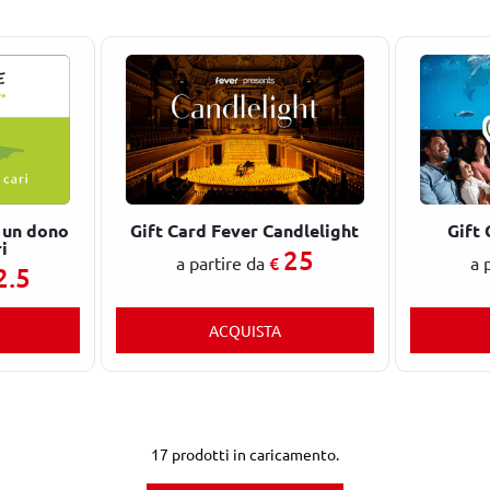
 un dono
Gift Card Fever Candlelight
Gift 
i
25
€
a partire da
a 
2.5
ACQUISTA
17
prodotti in caricamento.