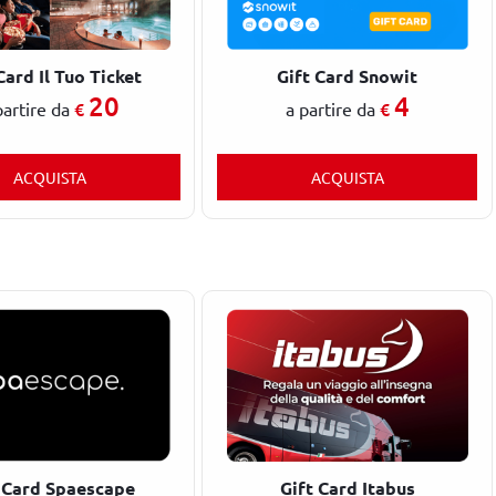
Card Il Tuo Ticket
Gift Card Snowit
20
4
€
€
partire da
a partire da
ACQUISTA
ACQUISTA
 Card Spaescape
Gift Card Itabus