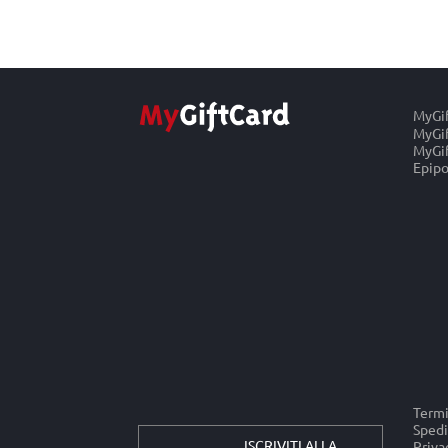
MyGi
MyGif
MyGif
Epipo
Termi
Spedi
ISCRIVITI ALLA
Priva