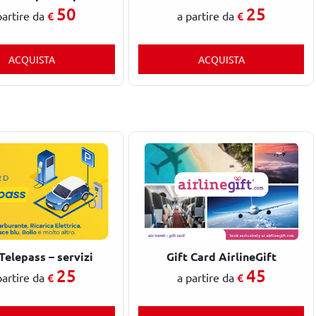
50
25
€
€
partire da
a partire da
ACQUISTA
ACQUISTA
Telepass – servizi
Gift Card AirlineGift
25
45
€
€
partire da
a partire da