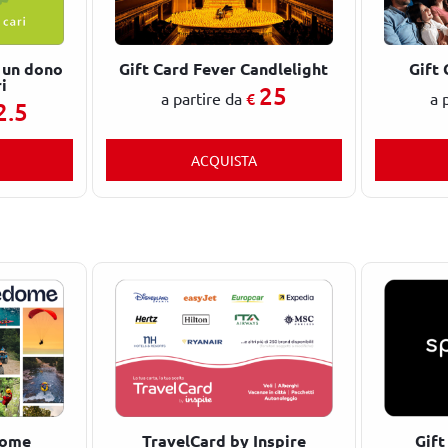
 un dono
Gift Card Fever Candlelight
Gift 
i
25
€
a partire da
a 
2.5
ACQUISTA
dome
TravelCard by Inspire
Gift