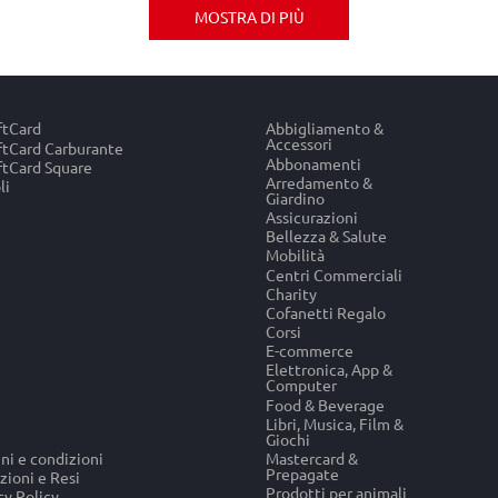
MOSTRA DI PIÙ
ftCard
Abbigliamento &
Accessori
tCard Carburante
Abbonamenti
tCard Square
Arredamento &
li
Giardino
Assicurazioni
Bellezza & Salute
Mobilità
Centri Commerciali
Charity
Cofanetti Regalo
Corsi
E-commerce
Elettronica, App &
Computer
Food & Beverage
Libri, Musica, Film &
Giochi
ni e condizioni
Mastercard &
Prepagate
zioni e Resi
Prodotti per animali
cy Policy