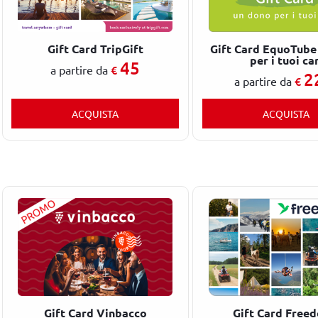
Gift Card TripGift
Gift Card EquoTube
per i tuoi car
45
€
a partire da
2
€
a partire da
ACQUISTA
ACQUISTA
Gift Card Vinbacco
Gift Card Free