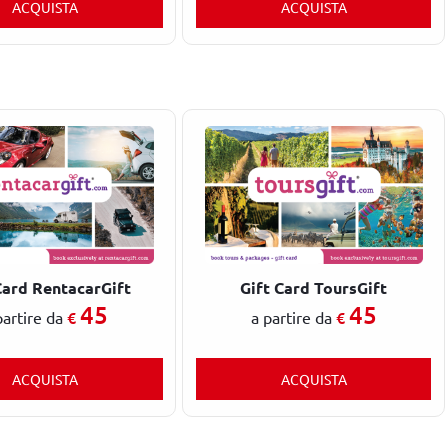
ACQUISTA
ACQUISTA
Card RentacarGift
Gift Card ToursGift
45
45
€
€
partire da
a partire da
ACQUISTA
ACQUISTA