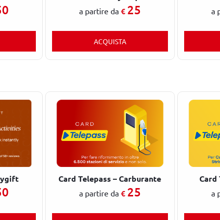
50
25
€
a partire da
a 
ACQUISTA
tygift
Card Telepass – Carburante
Card 
50
25
€
a partire da
a 