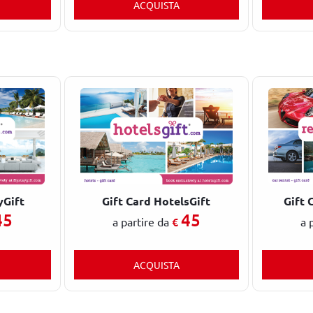
ACQUISTA
yGift
Gift Card HotelsGift
Gift 
45
45
€
a partire da
a 
ACQUISTA